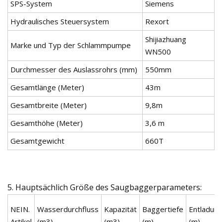
SPS-System
Siemens
Hydraulisches Steuersystem
Rexort
Shijiazhuang
Marke und Typ der Schlammpumpe
WN500
Durchmesser des Auslassrohrs (mm)
550mm
Gesamtlänge (Meter)
43m
Gesamtbreite (Meter)
9,8m
Gesamthöhe (Meter)
3,6 m
Gesamtgewicht
660T
5. Hauptsächlich Größe des Saugbaggerparameters:
NEIN.
Wasserdurchfluss
Kapazität
Baggertiefe
Entladun
Artikel
(m3)
(m3)
(m)
(m)