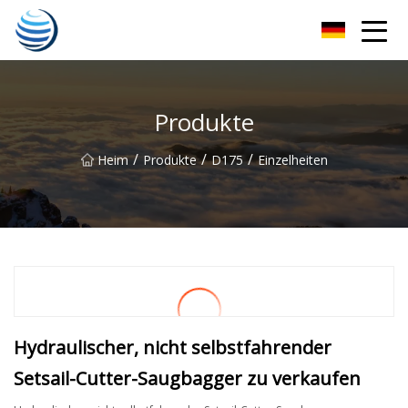
Hangzhou Golden Harvest Co., Ltd
Produkte
/
/
/
Heim
Produkte
D175
Einzelheiten
Hydraulischer, nicht selbstfahrender
Setsail-Cutter-Saugbagger zu verkaufen