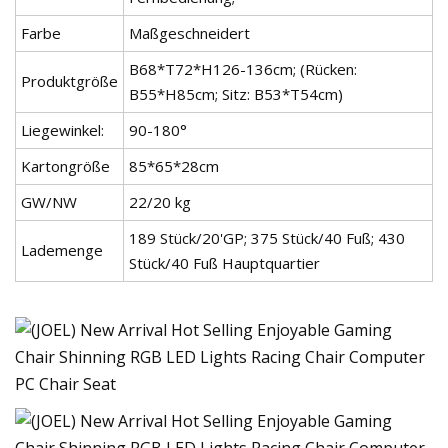
Farbe
Maßgeschneidert
B68*T72*H126-136cm; (Rücken:
Produktgröße
B55*H85cm; Sitz: B53*T54cm)
Liegewinkel:
90-180°
Kartongröße
85*65*28cm
GW/NW
22/20 kg
189 Stück/20'GP; 375 Stück/40 Fuß; 430
Lademenge
Stück/40 Fuß Hauptquartier