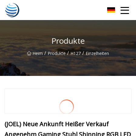
Hangzhou Golden Harvest Co., Ltd
Produkte
/
/
/
Heim
Produkte
H127
Einzelheiten
(JOEL) Neue Ankunft Heißer Verkauf
Angenehm Gaming Stuhl Shinning RGB LED