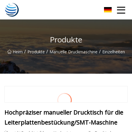
Hangzhou Golden Harvest Co., Ltd
Produkte
/
/
/
Heim
Produkte
Manuelle Druckmaschine
Einzelheiten
Hochpräziser manueller Drucktisch für die
Leiterplattenbestückung/SMT-Maschine