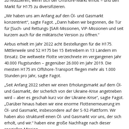
zu reduzieren, wenn sich der Offshore-Markt erholt – und den
Markt für H175 zu diversifizieren.
„Wir haben uns am Anfang auf den Öl- und Gasmarkt
konzentriert“, sagte Fagot. „Dann haben wir begonnen, die Tür
für [Such- und Rettungs-]SAR-Missionen, VIP-Missionen und seit
kurzem auch für die militärische Version zu öffnen.“
Airbus erhielt im Jahr 2022 acht Bestellungen für die H175.
Mittlerweile sind 52 H175 bei 15 Betreibern in 13 Ländern im
Einsatz. Die weltweite Flotte verzeichnete im vergangenen Jahr
40.000 Flugstunden – gegenüber 26.000 im Jahr 2019. Die
meisten H175 im Offshore-Transport fliegen mehr als 1.000
Stunden pro Jahr, sagte Fagot.
„Seit Anfang 2022 sehen wir einen Erholungsmarkt auf dem Öl-
und Gasmarkt, der sicherlich von der Ukraine-Krise angetrieben
wird – aber es geschah kurz vor der Ukraine-Krise“, sagte Fagot.
„Darüber hinaus haben wir eine enorme Flottenerneuerung im
Öl- und Gasmarkt, insbesondere auf der S-92-Plattform. Wir
haben also strukturell einen Öl- und Gasmarkt vor uns, der sich
erholt, und wir.“ haben eine große Nachfrage nach dieser