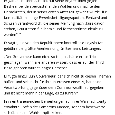
Er gab auch einen Ausblick auf seine Angriffslinien gegen
Beshear bei den bevorstehenden Wahlen und machte den
Demokraten, der in seiner ersten Amtszeit gewählt wurde, für
Kriminalität, niedrige Erwerbsbeteiligungsquoten, Fentanyl und
Schulen verantwortlich, die seiner Meinung nach „kurz davor
stehen, Brutstätten für liberale und fortschrittliche Ideale zu
werden“. "
Er sagte, die von den Republikanern kontrollierte Legislative
gebühre die größte Anerkennung für Beshears Leistungen.
„Der Gouverneur kann nicht so tun, als hätte er ein Triple
geschlagen, wenn alle anderen wissen, dass er auf der Third
Base geboren wurde“, sagte Cameron.
Er fügte hinzu: „Ein Gouverneur, der sich nicht zu diesen Themen
äußert und sich nicht für Ihre Interessen einsetzt, hat seine
Verantwortung gegenüber dem Commonwealth aufgegeben
und ist nicht mehr in der Lage, es zu führen.“
In ihren tränenreichen Bemerkungen auf ihrer Wahlnachtparty
erwähnte Craft nicht Camerons Namen, sondern beschwerte
sich über seine Wahlkampftaktiken.