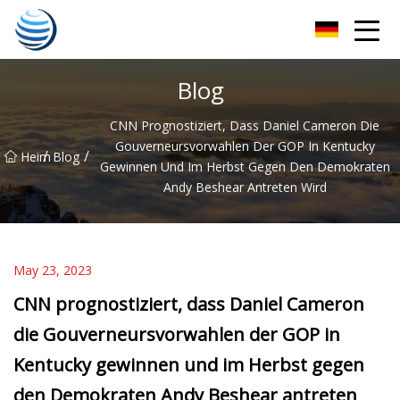
Hangzhou Golden Harvest Co., Ltd
Blog
CNN Prognostiziert, Dass Daniel Cameron Die
Gouverneursvorwahlen Der GOP In Kentucky
/
/
Heim
Blog
Gewinnen Und Im Herbst Gegen Den Demokraten
Andy Beshear Antreten Wird
May 23, 2023
CNN prognostiziert, dass Daniel Cameron
die Gouverneursvorwahlen der GOP in
Kentucky gewinnen und im Herbst gegen
den Demokraten Andy Beshear antreten