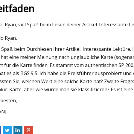
eitfaden
23
Mar 06, 2023
lo Ryan, viel Spaß beim Lesen deiner Artikel. Interessante L
Lasercodierung vs.
lo Ryan,
Tintenstrahlcodier
l Spaß beim Durchlesen Ihrer Artikel. Interessante Lektüre.
 hat eine meiner Meinung nach unglaubliche Karte (sogenann
t für die Karte finden. Es stammt vom authentischen SP 2003
hat es als BGS 9,5. Ich habe die Preisführer ausprobiert und 
sten Sie, welchen Wert eine solche Karte hat? Zweite Frage: 
kie-Karte, aber wie würde man sie klassifizieren? Es ist eine
besten,
ANJ